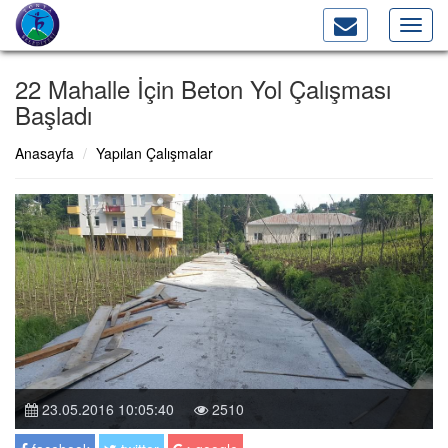
Toggl
navig
22 Mahalle İçin Beton Yol Çalışması
Başladı
Anasayfa
Yapılan Çalışmalar
23.05.2016 10:05:40
2510