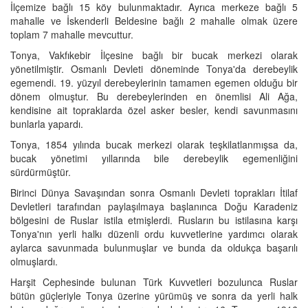
İlçemize bağlı 15 köy bulunmaktadır. Ayrıca merkeze bağlı 5
mahalle ve İskenderli Beldesine bağlı 2 mahalle olmak üzere
toplam 7 mahalle mevcuttur.
Tonya, Vakfıkebir İlçesine bağlı bir bucak merkezi olarak
yönetilmiştir. Osmanlı Devleti döneminde Tonya'da derebeylik
egemendi. 19. yüzyıl derebeylerinin tamamen egemen olduğu bir
dönem olmuştur. Bu derebeylerinden en önemlisi Ali Ağa,
kendisine ait topraklarda özel asker besler, kendi savunmasını
bunlarla yapardı.
Tonya, 1854 yılında bucak merkezi olarak teşkilatlanmışsa da,
bucak yönetimi yıllarında bile derebeylik egemenliğini
sürdürmüştür.
Birinci Dünya Savaşından sonra Osmanlı Devleti toprakları İtilaf
Devletleri tarafından paylaşılmaya başlanınca Doğu Karadeniz
bölgesini de Ruslar istila etmişlerdi. Rusların bu istilasına karşı
Tonya'nın yerli halkı düzenli ordu kuvvetlerine yardımcı olarak
aylarca savunmada bulunmuşlar ve bunda da oldukça başarılı
olmuşlardı.
Harşit Cephesinde bulunan Türk Kuvvetleri bozulunca Ruslar
bütün güçleriyle Tonya üzerine yürümüş ve sonra da yerli halk