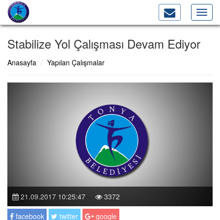
Toggl
navig
Stabilize Yol Çalışması Devam Ediyor
Anasayfa
Yapılan Çalışmalar
21.09.2017 10:25:47
3372
facebook
twitter
google