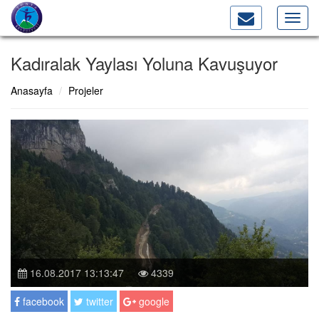
Toggl
navig
Kadıralak Yaylası Yoluna Kavuşuyor
Anasayfa
Projeler
16.08.2017 13:13:47
4339
facebook
twitter
google