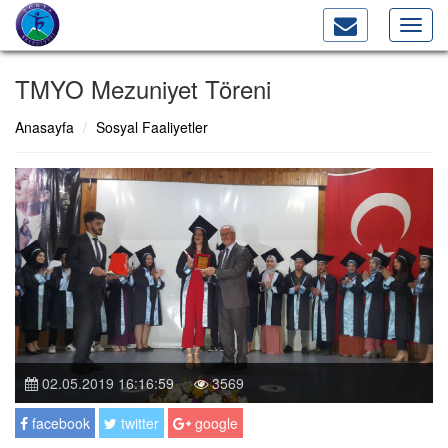
Toggl
navig
TMYO Mezuniyet Töreni
Anasayfa
Sosyal Faaliyetler
02.05.2019 16:16:59
3569
facebook
twitter
google