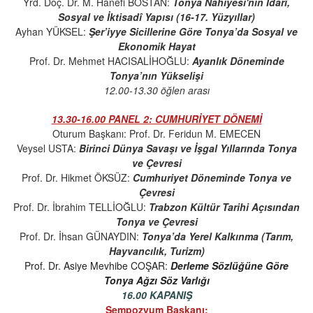
Yrd. Doç. Dr. M. Hanefi BOSTAN:
Tonya Nahiyesi'nin İdarî,
Sosyal ve İktisadî Yapısı (16-17. Yüzyıllar)
Ayhan YÜKSEL:
Şer’iyye Sicillerine Göre Tonya’da Sosyal ve
Ekonomik Hayat
Prof. Dr. Mehmet HACISALİHOĞLU:
Ayanlık Döneminde
Tonya’nın Yükselişi
12.00-13.30 öğlen arası
13.30-16.00 PANEL 2: CUMHURİYET DÖNEMİ
Oturum Başkanı: Prof. Dr. Feridun M. EMECEN
Veysel USTA:
Birinci Dünya Savaşı ve İşgal Yıllarında Tonya
ve Çevresi
Prof. Dr. Hikmet ÖKSÜZ:
Cumhuriyet Döneminde Tonya ve
Çevresi
Prof. Dr. İbrahim TELLİOĞLU:
Trabzon Kültür Tarihi Açısından
Tonya ve Çevresi
Prof. Dr. İhsan GÜNAYDIN:
Tonya’da Yerel Kalkınma (Tarım,
Hayvancılık, Turizm)
Prof. Dr. Asiye Mevhibe COŞAR:
Derleme Sözlüğüne Göre
Tonya Ağzı Söz Varlığı
16.00 KAPANIŞ
Sempozyum Başkanı: