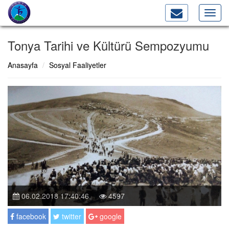
Toggl
navig
Tonya Tarihi ve Kültürü Sempozyumu
Anasayfa
Sosyal Faaliyetler
06.02.2018 17:40:46
4597
facebook
twitter
google