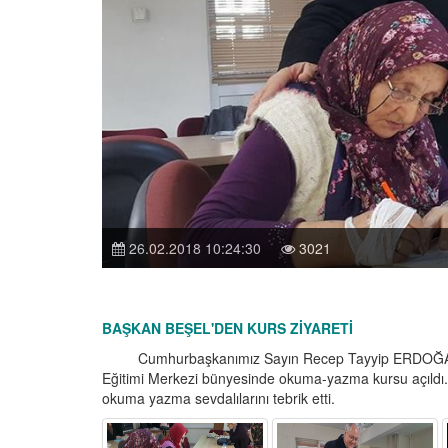
26.02.2018 10:24:30
3021
BAŞKAN BEŞEL'DEN KURS ZİYARETİ
Cumhurbaşkanımız Sayın Recep Tayyip ERDOĞAN'ın
Eğitimi Merkezi bünyesinde okuma-yazma kursu açıldı
okuma yazma sevdalılarını tebrik etti.