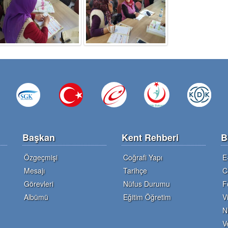
Başkan
Kent Rehberi
B
Özgeçmişi
Coğrafi Yapı
E
Mesajı
Tarihçe
C
Görevleri
Nüfus Durumu
F
Albümü
Eğitim Öğretim
V
N
V