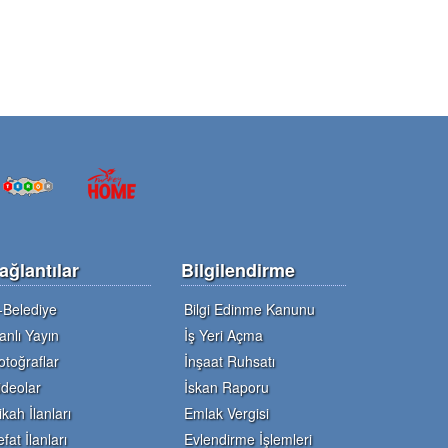
ağlantılar
Bilgilendirme
-Belediye
Bilgi Edinme Kanunu
anlı Yayın
İş Yeri Açma
otoğraflar
İnşaat Ruhsatı
ideolar
İskan Raporu
ikah İlanları
Emlak Vergisi
efat İlanları
Evlendirme İşlemleri