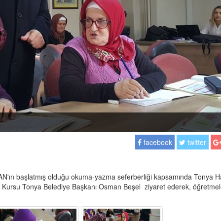
facebook
twitter
 başlatmış olduğu okuma-yazma seferberliği kapsamında Tonya H
. Kursu Tonya Belediye Başkanı Osman Beşel ziyaret ederek, öğretmel