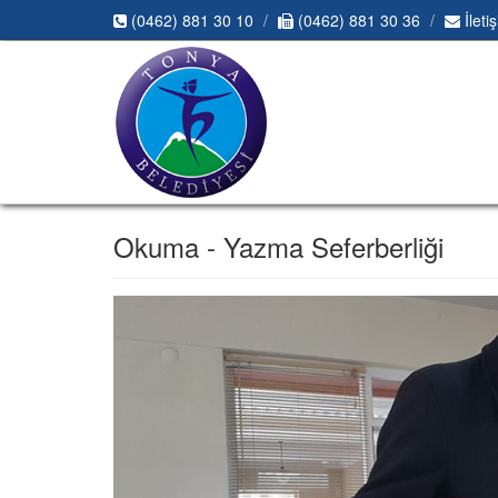
(0462) 881 30 10
(0462) 881 30 36
İleti
Okuma - Yazma Seferberliği